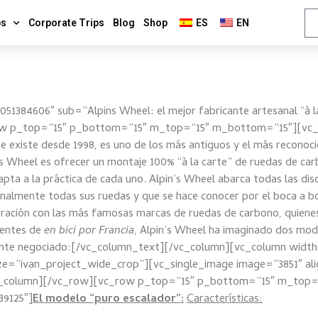
ps
Corporate Trips
Blog
Shop
ES
EN
51384606″ sub=”Alpins Wheel: el mejor fabricante artesanal “à l
_row p_top=”15″ p_bottom=”15″ m_top=”15″ m_bottom=”15″][vc_
ue existe desde 1998, es uno de los más antiguos y el más reconoci
’s Wheel es ofrecer un montaje 100% “à la carte” de ruedas de car
dapta a la práctica de cada uno. Alpin’s Wheel abarca todas las disci
nalmente todas sus ruedas y que se hace conocer por el boca a bo
aración con las más famosas marcas de ruedas de carbono, quiene
ientes de
en bici por Francia
, Alpin’s Wheel ha imaginado dos mod
mente negociado:[/vc_column_text][/vc_column][vc_column width
ize=”ivan_project_wide_crop”][vc_single_image image=”3851″ al
/vc_column][/vc_row][vc_row p_top=”15″ p_bottom=”15″ m_top
39125″]
El modelo “puro escalador”:
Características: