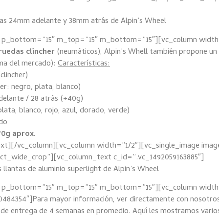
ntas 24mm adelante y 38mm atrás de Alpin’s Wheel
″ p_bottom=”15″ m_top=”15″ m_bottom=”15″][vc_column width
ruedas clincher
(neumáticos), Alpin’s Whell también propone un 
ama del mercado):
Características:
clincher)
r: negro, plata, blanco)
delante / 28 atrás (+40g)
ta, blanco, rojo, azul, dorado, verde)
ado
70g aprox.
xt][/vc_column][vc_column width=”1/2″][vc_single_image imag
ject_wide_crop”][vc_column_text c_id=”.vc_1492059163885″]
s llantas de aluminio superlight de Alpin’s Wheel
″ p_bottom=”15″ m_top=”15″ m_bottom=”15″][vc_column width=
484354″]Para mayor información, ver directamente con nosotros
o de entrega de 4 semanas en promedio. Aquí les mostramos varios