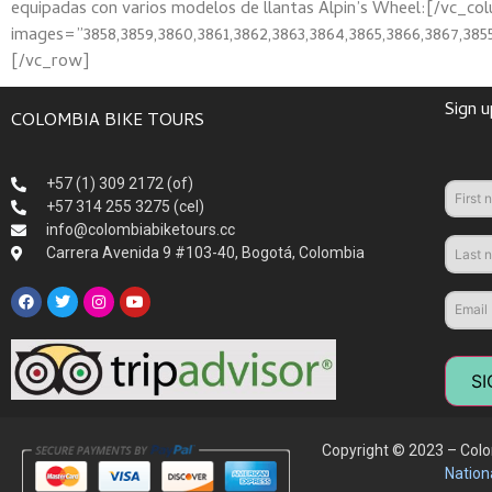
equipadas con varios modelos de llantas Alpin’s Wheel:[/vc_co
images=”3858,3859,3860,3861,3862,3863,3864,3865,3866,3867,3
[/vc_row]
Sign u
COLOMBIA BIKE TOURS
+57 (1) 309 2172 (of)
+57 314 255 3275 (cel)
info@colombiabiketours.cc
Carrera Avenida 9 #103-40, Bogotá, Colombia
SI
Copyright © 2023 – Colom
Nation