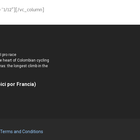
=”1/12″][/vc_column]
I pro race
e heart of Colombian cycling
ras: the longest climb in the
ici por Francia)
Terms and Conditions