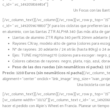
c_id=”.vc_1492058169814″]
Un Focus con las lla
[/vc_column_text][/vc_column][/vc_row][vc_row p_top=”15
c_id=”.vc_1492059678810″]Y para los ciclistas que prefieren las
en aluminio, con las llantas ZTR ALPHA 340 (las más alta de g
Llantas de aluminio ZTR Alpha 340 perfil 20mm adelante (
Rayones CXray, modelo alto de gama (colores para escoge
N° de rayones: 20 adelante / 24 atrás (hasta 80kg) o 24 a
Ejes: TUNE mig70/mag170 (colores para escoger: negro, pla
Colores cabezas de rayones: negro, plata, rojo, azul, dor
Peso de las dos ruedas (sin neumáticos ni pacha): 12
Precio: 1210 Euros (sin neumáticos ni pacha)
[/vc_column_te
alignment=”center” onclick=”link_image” img_size=”ivan_pro
Una bicicleta con la
[/vc_column_text][/vc_column][/vc_row][vc_row p_top=”15
[vc_column width=”10/12″][vc_column_text c_id=”.vc_1492060
hacer el pedido con Alpin’s Wheel en Francia. Planear un tiemp