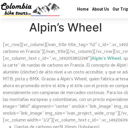
Home
About Us
Our Tri
Alpin’s Wheel
[vc_row][vc_column][ivan_title title_tag=”h2″ c_id=”.vc_14920
carbono en Francia”][/ivan_title][/vc_column][/vc_row][vc
[vc_column_text c_id=”.vc_1492053832298″]
Alpin’s Wheel
, q
la carte” de ruedas de carbono en Francia. El concepto de Alpin
aluminio (clincher) de alto nivel a un costo accesible, y que se a
MTB, pista y BMX. Gracias a Alpin’s Wheel, quien fabrica artesa
ahora en promedio entre el 40% y el 60% con el precio en comp
esencialmente con campanas de mercadeo costosas. Para los cl
las montañas europeas y colombianas, con un precio especial
image=”3850″ alignment=”center” onclick=”link_image” img_s
onclick=”link_image” img_size=”ivan_project_wide_crop”][
[vc_column width=”1/2″][vc_column_text c_id=”.vc_14920609
Llantas de carbono perfil 20mm (tubulares)