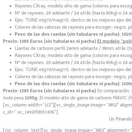
Rayones CXray, modelo alto de gama (colores para escoge
N° de rayones: 20 adelante / 24 atrás (hasta 80kg) o 24 a
Ejes: TUNE mig70/mag170, dentro de los mejores ejes del m
Colores de las cabezas de rayones para escoger: negro, pl
Peso de las dos ruedas (sin tubulares ni pacha): 1020
Precio: 1385 Euros (sin tubulares ni pacha)
El modelo “poli
Llantas de carbono perfil 24mm adelante / 38mm atrás (t
Rayones CXray, modelo alto de gama (colores para escoge
N° de rayones: 20 adelante / 24 atrás (hasta 80kg) o 24 a
Ejes: TUNE mig70/mag170, dentro de los mejores ejes del m
Colores de las cabezas de rayones para escoger: negro, pl
Peso de las dos ruedas (sin tubulares ni pacha): 1100
Precio: 1385 Euros (sin tubulares ni pacha)
En comparación,
todo pesa
1295g
. El modelo alto de gama de carbono MAVIC (
[vc_column width=”1/2″][vc_single_image image=”3852″ align
c_id=”.vc_1492058157436″]
Un Pinarell
[/vc_column_text][vc_single_image image=”3853″ alignment=”