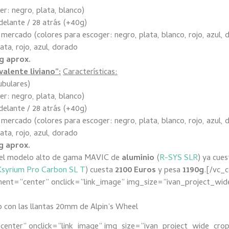
r: negro, plata, blanco)
delante / 28 atrás (+40g)
ercado (colores para escoger: negro, plata, blanco, rojo, azul, 
ata, rojo, azul, dorado
g aprox.
valente liviano”:
Características:
ubulares)
r: negro, plata, blanco)
delante / 28 atrás (+40g)
ercado (colores para escoger: negro, plata, blanco, rojo, azul, 
ata, rojo, azul, dorado
g aprox.
 el modelo alto de gama MAVIC de
aluminio
(
R-SYS SLR
) ya cue
Ksyrium Pro Carbon SL T
) cuesta
2100 Euros
y pesa
1190g
.[/vc_
ment=”center” onclick=”link_image” img_size=”ivan_project_wi
o con las llantas 20mm de Alpin’s Wheel
center” onclick=”link_image” img_size=”ivan_project_wide_cro