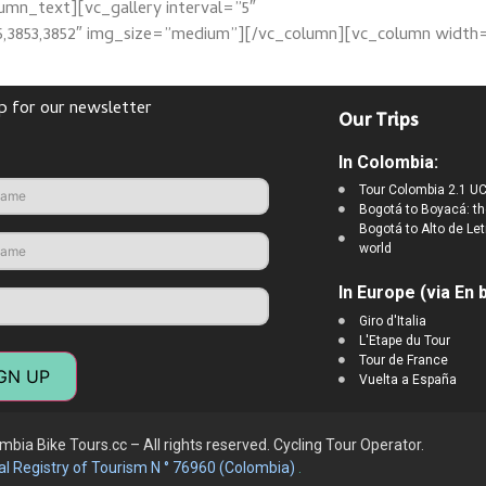
lumn_text][vc_gallery interval=”5″
855,3853,3852″ img_size=”medium”][/vc_column][vc_column width
p for our newsletter
Our Trips
In Colombia:
Tour Colombia 2.1 UC
Bogotá to Boyacá: th
Bogotá to Alto de Let
world
In Europe (via En b
Giro d'Italia
L'Etape du Tour
Tour de France
GN UP
Vuelta a España
bia Bike Tours.cc – All rights reserved. Cycling
Tour Operator.
al Registry of Tourism N ° 76960 (Colombia)
.