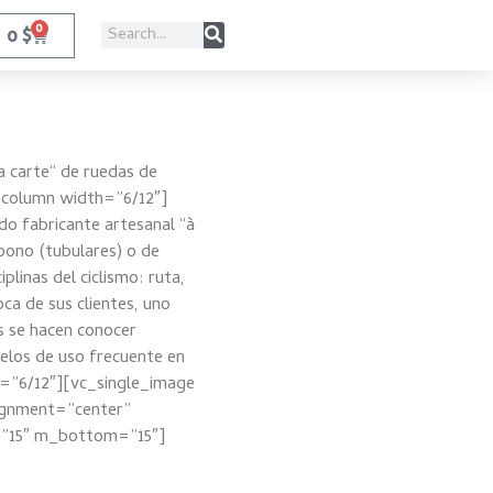
0
0
$
a carte“ de ruedas de
column width=”6/12″]
do fabricante artesanal “à
bono (tubulares) o de
plinas del ciclismo: ruta,
ca de sus clientes, uno
s se hacen conocer
elos de uso frecuente en
=”6/12″][vc_single_image
ignment=”center”
=”15″ m_bottom=”15″]