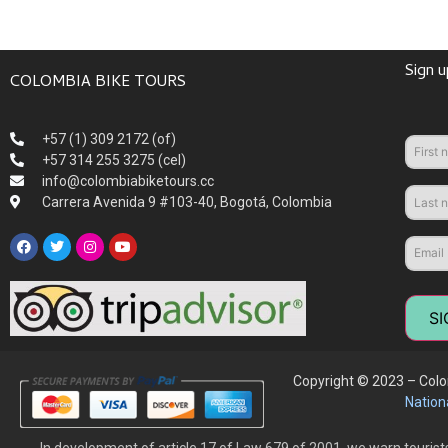
Sign u
COLOMBIA BIKE TOURS
+57 (1) 309 2172 (of)
+57 314 255 3275 (cel)
info@colombiabiketours.cc
Carrera Avenida 9 #103-40, Bogotá, Colombia
SI
Copyright © 2023 – Colom
Nation