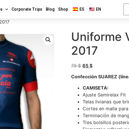
ps
Corporate Trips
Blog
Shop
ES
EN
 2017
Uniforme 
2017
79
$
65
$
Confección SUAREZ (lín
CAMISETA:
Ajuste Semirelax Fit
Telas livianas que b
Cortes en malla para
Terminación de mang
Tres bolsillos poster