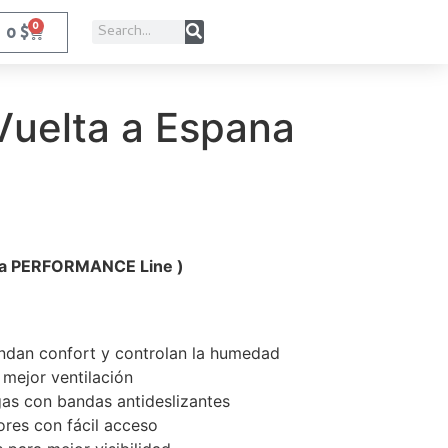
0
0
$
Vuelta a Espana
ea PERFORMANCE Line )
rindan confort y controlan la humedad
 mejor ventilación
as con bandas antideslizantes
iores con fácil acceso