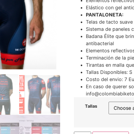
Elementos reflectivos
Elástico con gel anti
PANTALONETA:
Telas de tacto suave
Sistema de paneles 
Badana Élite que bri
antibacterial
Elementos reflectivo
Terminación de la pi
Tirantas en malla qu
Tallas Disponibles: S
Costo del envio: 7 E
En caso de querer sol
info@colombiabiketo
Tallas