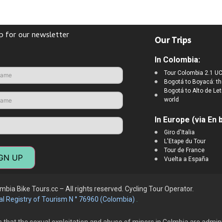
p for our newsletter
Our Trips
In Colombia:
Tour Colombia 2.1 UC
Bogotá to Boyacá: th
Bogotá to Alto de Let
world
In Europe (via En b
Giro d'Italia
L'Etape du Tour
Tour de France
GN UP
Vuelta a España
bia Bike Tours.cc – All rights reserved. Cycling
Tour Operator.
al Registry of Tourism N ° 76960 (Colombia)
.