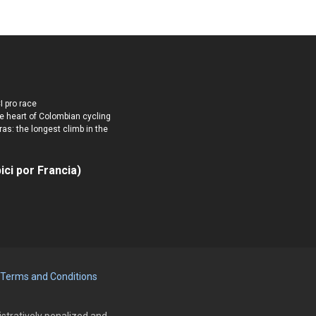
I pro race
e heart of Colombian cycling
ras: the longest climb in the
ici por Francia)
Terms and Conditions