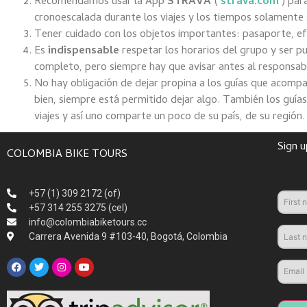
Recomendamos usar la App
STRAVA
(
strava.com
) par
cronoescalada durante los viajes y los tiempos solamente
Tener cuidado con los objetos importantes: pasaporte, efe
Es
indispensable
respetar los horarios del grupo y ser pu
completo, pero siempre hay que avisar antes al responsab
No hay obligación de dejar propina a los guías que acompañ
bien, siempre está permitido dejar algo. También los guías
viajes y así uno comparte un poco de su país, de su región.
Sign u
COLOMBIA BIKE TOURS
+57 (1) 309 2172 (of)
+57 314 255 3275 (cel)
info@colombiabiketours.cc
Carrera Avenida 9 #103-40, Bogotá, Colombia