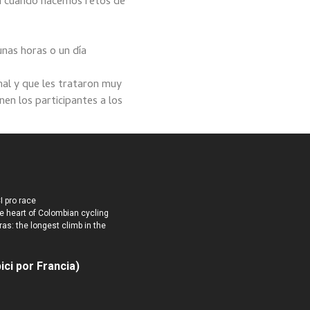
en cuando hacemos retos de
unas horas o un día
nal y que les trataron muy
nen los participantes a los
I pro race
e heart of Colombian cycling
ras: the longest climb in the
ici por Francia)