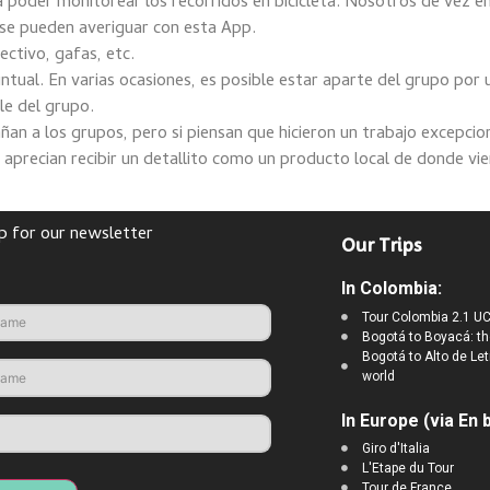
a poder monitorear los recorridos en bicicleta. Nosotros de vez 
 se pueden averiguar con esta App.
ctivo, gafas, etc.
ntual. En varias ocasiones, es posible estar aparte del grupo por 
le del grupo.
an a los grupos, pero si piensan que hicieron un trabajo excepcio
 aprecian recibir un detallito como un producto local de donde vie
p for our newsletter
Our Trips
In Colombia:
Tour Colombia 2.1 UC
Bogotá to Boyacá: th
Bogotá to Alto de Let
world
In Europe (via En b
Giro d'Italia
L'Etape du Tour
Tour de France