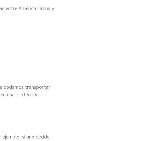
ran entre América Latina y
ue podamos transportar
cen una protección
r ejemplo, si uno decide