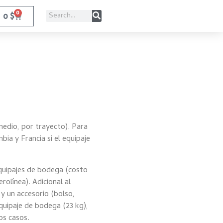
0
0
$
medio, por trayecto). Para
ia y Francia si el equipaje
quipajes de bodega (costo
rolínea). Adicional al
y un accesorio (bolso,
quipaje de bodega (23 kg),
os casos.