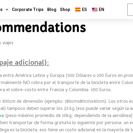
ps
Corporate Trips
Blog
Shop
ES
EN
ommendations
 viajes
paje adicional):
ta entre América Latina y Europa (100 Dólares o 100 Euros en pro
malmente NO cobra por el transporte de la bicicleta entre Colomb
obra el sobre-costo entre Francia y Colombia: 100 Euros.
kg y 300cm de dimensión (ejemplo: 180cmx80cmx40cm). Los otros e
pal) tampoco deben superar los 23 kg (eso puede variar según la ae
na
(peso máximo promedio de 10kg; dependiendo de la aerolínea) 
ben transportar de forma gratuita lo siguiente por persona: un e
dega es la bicicleta, eso tiene un costo adicional en la mayoría de l