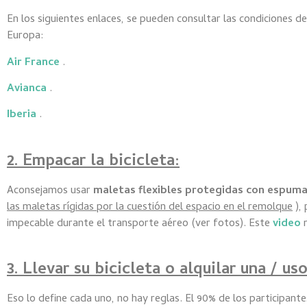
En los siguientes enlaces, se pueden consultar las condiciones d
Europa:
Air France
.
Avianca
.
Iberia
.
2. Empacar la bicicleta:
Aconsejamos usar
maletas flexibles protegidas con espuma
las maletas rígidas por la cuestión del espacio en el remolque
),
impecable durante el transporte aéreo (ver fotos). Este
video
m
3. Llevar su bicicleta o alquilar una / u
Eso lo define cada uno, no hay reglas. El 90% de los participantes